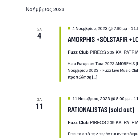
Νοέμβριος 2023
Featured
4 Νοεμβρίου, 2023 @ 7:30 μμ
-
11:
ΣΑ
4
AMORPHIS +SÓLSTAFIR +L
Fuzz Club
PIREOS 209 KAI PATRIA
Halo European Tour 2023 AMORPHIS (F
Νοεμβρίου 2023 - Fuzz Live Music Cl
προπώληση […]
Featured
11 Νοεμβρίου, 2023 @ 8:00 μμ
-
11
ΣΑ
11
RATIONALISTAS (sold out)
Fuzz Club
PIREOS 209 KAI PATRIA
Έπειτα από την τεράστια ανταπόκρισ