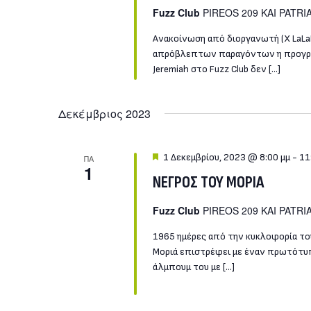
Fuzz Club
PIREOS 209 KAI PATRIA
Ανακοίνωση από διοργανωτή (X LaLaL
απρόβλεπτων παραγόντων η προγραμμ
Jeremiah στο Fuzz Club δεν […]
Δεκέμβριος 2023
Featured
1 Δεκεμβρίου, 2023 @ 8:00 μμ
-
11
ΠΑ
1
ΝΕΓΡΟΣ ΤΟΥ ΜΟΡΙΑ
Fuzz Club
PIREOS 209 KAI PATRIA
1965 ημέρες από την κυκλοφορία του
Μοριά επιστρέφει με έναν πρωτότυπ
άλμπουμ του με […]