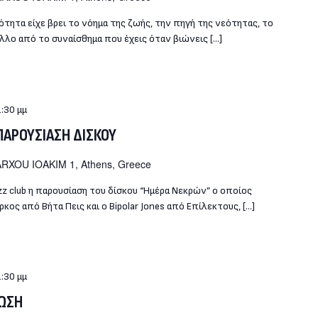
ότητα είχε βρει το νόημα της ζωής, την πηγή της νεότητας, το
λο από το συναίσθημα που έχεις όταν βιώνεις […]
:30 μμ
 ΠΑΡΟΥΣΙΑΣΗ ΔΙΣΚΟΥ
RXOU IOAKIM 1, Athens, Greece
z club η παρουσίαση του δίσκου “Ημέρα Νεκρών” ο οποίος
κος από Βήτα Πεις και ο Bipolar Jones από Επίλεκτους, […]
:30 μμ
ΡΩΣΗ