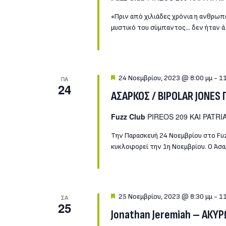
«Πριν από χιλιάδες χρόνια η ανθρωπ
μυστικό του σύμπαντος… δεν ήταν άλ
Featured
24 Νοεμβρίου, 2023 @ 8:00 μμ
-
11
ΠΑ
24
ΑΣΑΡΚΟΣ / BIPOLAR JONES
Fuzz Club
PIREOS 209 KAI PATRIA
Την Παρασκευή 24 Νοεμβρίου στο Fuz
κυκλοφορεί την 1η Νοεμβρίου. Ο Άσαρ
Featured
25 Νοεμβρίου, 2023 @ 8:30 μμ
-
11
ΣΑ
25
Jonathan Jeremiah – ΑΚΥ