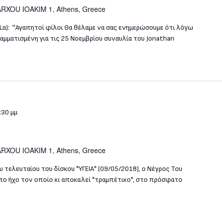
RXOU IOAKIM 1, Athens, Greece
α): ''Αγαπητοί φίλοι Θα θέλαμε να σας ενημερώσουμε ότι λόγω
ατισμένη για τις 25 Νοεμβρίου συναυλία του Jonathan
:30 μμ
RXOU IOAKIM 1, Athens, Greece
 τελευταίου του δίσκου "ΥΓΕΙΑ" (09/05/2018), ο Νέγρος Του
ο ήχο τον οποίο κι αποκαλεί "τραμπέτικο", στο πρόσφατο