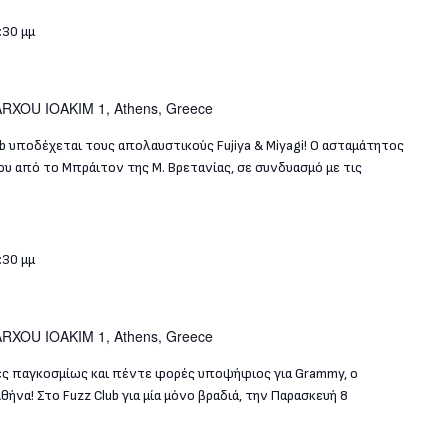
:30 μμ
RXOU IOAKIM 1, Athens, Greece
ub υποδέχεται τους απολαυστικούς Fujiya & Miyagi! Ο ασταμάτητος
 από το Μπράιτον της Μ. Βρετανίας, σε συνδυασμό με τις
:30 μμ
RXOU IOAKIM 1, Athens, Greece
ες παγκοσμίως και πέντε φορές υποψήφιος για Grammy, ο
ήνα! Στο Fuzz Club για μία μόνο βραδιά, την Παρασκευή 8