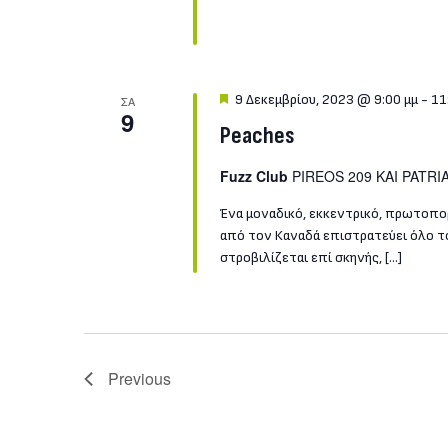
Featured
9 Δεκεμβρίου, 2023 @ 9:00 μμ
-
11
ΣΑ
9
Peaches
Fuzz Club
PIREOS 209 KAI PATRIA
Ένα μοναδικό, εκκεντρικό, πρωτοπορ
από τον Καναδά επιστρατεύει όλο το
στροβιλίζεται επί σκηνής, […]
Events
Previous