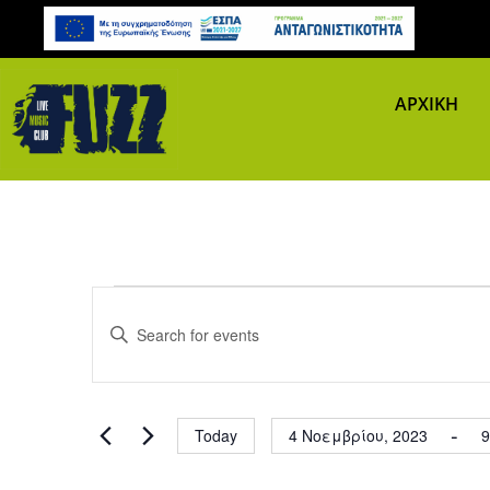
ΑΡΧΙΚΗ
Events
Events Search and Views N
Enter
Keyword.
Search
for
Events
 - 
Today
4 Νοεμβρίου, 2023
9
by
Select date.
Keyword.