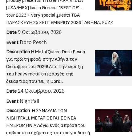
proudly presents: TITO & TARANTULA
[USA/MEX] live in Greece! "BEST OF" -
tour 2026 + very special guests TBA
ΠΑΡΑΣΚΕΥΗ 25 ΣΕΠΤΕΜΒΡΙΟΥ 2026 | ΑΘΗΝΑ, FUZZ
9 Οκτωβρίου, 2026
Date
Doro Pesch
Event
Description
Η Metal Queen Doro Pesch
για πρώτη φορά στην Αθήνα τον
Οκτώβριο του 2026! Απο την έκρηξη
του heavy metal στις αρχές της
δεκαετίας του ’80, η Doro...
24 Οκτωβρίου, 2026
Date
Nightfall
Event
Description
Η ΣΥΝΑΥΛΙΑ ΤΩΝ
NIGHTFALL ΜΕΤΑΤΙΘΕΤΑΙ ΣΕ ΝΕΑ
ΗΜΕΡΟΜΗΝΙΑ Λόγω ενός απρόοπτου
σοβαρού ατυχήματος του τραγουδιστή