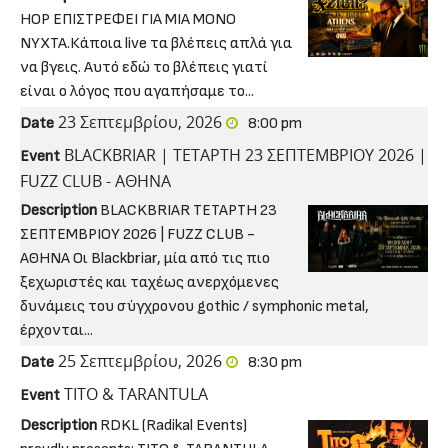
HOP ΕΠΙΣΤΡΕΦΕΙ ΓΙΑ ΜΙΑ ΜΟΝΟ
ΝΥΧΤΑ.Κάποια live τα βλέπεις απλά για
να βγεις. Αυτό εδώ το βλέπεις γιατί
είναι ο λόγος που αγαπήσαμε το...
23 Σεπτεμβρίου, 2026
Date
8:00 pm
BLACKBRIAR | ΤΕΤΑΡΤΗ 23 ΣΕΠΤΕΜΒΡΙΟΥ 2026 |
Event
FUZZ CLUΒ - ΑΘΗΝΑ
Description
BLACKBRIAR ΤΕΤΑΡΤΗ 23
ΣΕΠΤΕΜΒΡΙΟΥ 2026 | FUZZ CLUΒ -
ΑΘΗΝΑ Οι Blackbriar, μία από τις πιο
ξεχωριστές και ταχέως ανερχόμενες
δυνάμεις του σύγχρονου gothic / symphonic metal,
έρχονται...
25 Σεπτεμβρίου, 2026
Date
8:30 pm
TITO & TARANTULA
Event
Description
RDKL (Radikal Events)