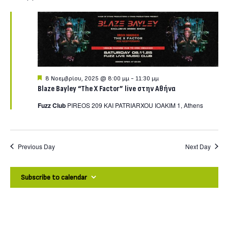
for
8
Νοεμβρίου,
2025
Featured
8 Νοεμβρίου, 2025 @ 8:00 μμ
-
11:30 μμ
Blaze Bayley “The X Factor” live στην Αθήνα
Fuzz Club
PIREOS 209 KAI PATRIARXOU IOAKIM 1, Athens
Previous Day
Next Day
Subscribe to calendar