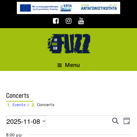
Menu
Concerts
Events
Concerts
Events
2025-11-08
Event
Events
Search
Day
Select date.
8:00 μμ