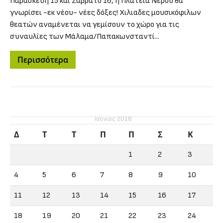
Παρασκευή 15 και Σαββατο 16, η Πλατεία Νερού θα
γνωρίσει -εκ νέου- νέες δόξες! Χιλιαδες μουσικόφιλων
θεατών αναμένεται να γεμίσουν το χώρο για τις
συναυλίες των Μάλαμα/Παπακωνσταντί...
Περισσότερα
Ιούνιος 2018
Δ
Τ
Τ
Π
Π
Σ
Κ
1
2
3
4
5
6
7
8
9
10
11
12
13
14
15
16
17
18
19
20
21
22
23
24