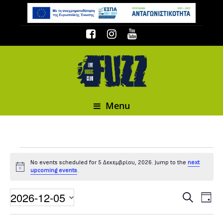
Menu
Events
No events scheduled for 5 Δεκεμβρίου, 2026. Jump to the
next
Notice
upcoming events
.
for
2026-12-05
Event
Events
Search
Day
Select date.
5