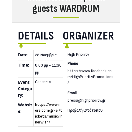
guests WARDRUM
DETAILS
ORGANIZER
Date:
High Priority
28 Νοεμβρίου
Phone
Time:
8:00 μμ - 11:30
https://www.facebook.co
μμ
m/HighPriorityPromotions
Event
Concerts
/
Catego
Email
ry:
press@highpriority.gr
Websit
https://www.m
ore.com/gr-el/t
e:
ickets/music/in
nerwish/