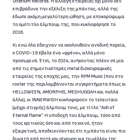
Ulterium Records. Η αλλαγή εταιρείας όχι μόνο δεν
επιβράδυνε την εξέλιξη της μπάντας, αλλά της
έδωσε ακόμη μεγαλύτερη ώθηση, με αποκορύφωμα
το ομότιτλο άλμπουμ της, που κυκλοφόρησε το
2016.
Κι ενώ όλα έδειχναν να ακολουθούν ανοδική πορεία,
ο COVID-19 έβαλε ένα «φρένο», αλλά μόνο
προσωρινά. Έτσι, το 2024, ανήκοντας πλέον σε μία
από τις σημαντικότερες metal δισκογραφικές
εταιρείες της εποχής μας, την RPM Music (που στο
roster της περιλαμβάνονται συγκροτήματα όπως οι
HELLOWEEN, AMORPHIS, MESHUGGAH και πολλά
άλλα), οι INNERWISH κυκλοφορούν το τελευταίο
(μέχρι στιγμής) άλμπουμ τους, με τίτλο “Ash of
Eternal Flame”. Η υποδοχή του άλμπουμ, τόσο από
τους κριτικούς όσο και από το κοινό, ήταν
εξαιρετική, αποδεικνύοντας ότι η μπάντα είναι πιο
δυνατή από ποτέ και σίγουρη για το μέλλον της.