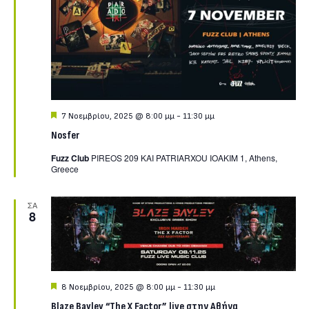
Featured
7 Νοεμβρίου, 2025 @ 8:00 μμ
-
11:30 μμ
Nosfer
Fuzz Club
PIREOS 209 KAI PATRIARXOU IOAKIM 1, Athens,
Greece
ΣΑ
8
Featured
8 Νοεμβρίου, 2025 @ 8:00 μμ
-
11:30 μμ
Blaze Bayley “The X Factor” live στην Αθήνα