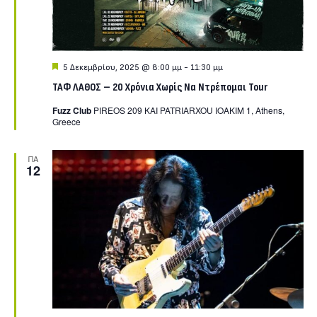
Featured
5 Δεκεμβρίου, 2025 @ 8:00 μμ
-
11:30 μμ
ΤΑΦ ΛΑΘΟΣ – 20 Χρόνια Χωρίς Να Ντρέπομαι Tour
Fuzz Club
PIREOS 209 KAI PATRIARXOU IOAKIM 1, Athens,
Greece
ΠΑ
12