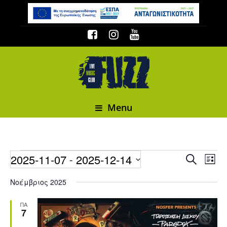
Menu
Events
2025-11-07
2025-12-14
Event
 - 
Events
Search
List
Select date.
Νοέμβριος 2025
ΠΑ
7