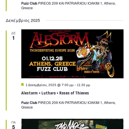
Fuzz Club
PIREOS 209 KAI PATRIARXOU IOAKIM 1, Athens,
Greece
Δεκέμβριος 2025
ΔΕ
1
Featured
1 Δεκεμβρίου, 2025 @ 7:00 μμ
-
11:30 μμ
Alestorm + Lutharo + Roses of Thieves
Fuzz Club
PIREOS 209 KAI PATRIARXOU IOAKIM 1, Athens,
Greece
ΠΑ
5