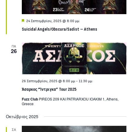
Featured
24 Σεπτεμβρίου, 2025 @ 8:00 μμ
Suicidal Angels/Obscura/Sadist – Athens
ΠΑ
26
26 Σεπτεμβρίου, 2025 @ 8:00 μμ
-
11:30 μμ
Άσαρκος “Ίντριγκα” Tour 2025
Fuzz Club
PIREOS 209 KAI PATRIARXOU IOAKIM 1, Athens,
Greece
Οκτώβριος 2025
ΣΑ