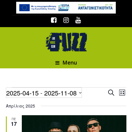
Menu
Events
2025-04-15
2025-11-08
Event
 - 
Events
Search
List
Select date.
Απρίλιος 2025
ΠΕ
17