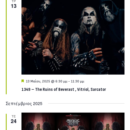
ΤΡ
13
Featured
13 Μαΐου, 2025 @ 6:30 μμ
-
11:30 μμ
1349 – The Ruins of Beverast , Vitriol, Sarcator
Σεπτέμβριος 2025
ΤΕ
24