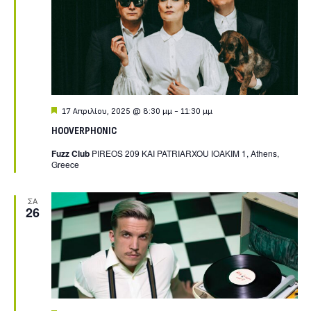
Featured
17 Απριλίου, 2025 @ 8:30 μμ
-
11:30 μμ
HOOVERPHONIC
Fuzz Club
PIREOS 209 KAI PATRIARXOU IOAKIM 1, Athens,
Greece
ΣΑ
26