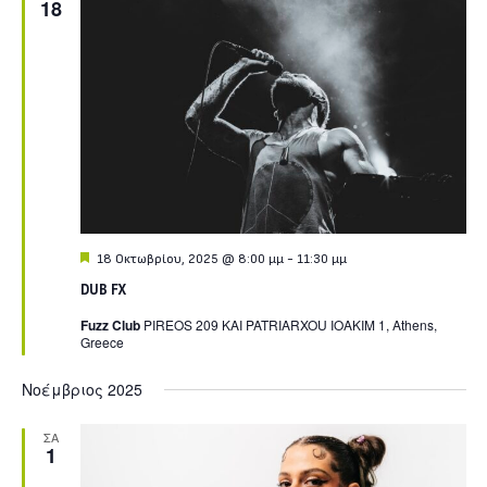
18
Featured
18 Οκτωβρίου, 2025 @ 8:00 μμ
-
11:30 μμ
DUB FX
Fuzz Club
PIREOS 209 KAI PATRIARXOU IOAKIM 1, Athens,
Greece
Νοέμβριος 2025
ΣΑ
1