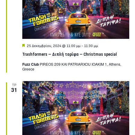
Featured
25 Δεκεμβρίου, 2024 @ 11:00 μμ
-
11:30 μμ
Trashformers – Διπλή ταρίφα – Christmas special
Fuzz Club
PIREOS 209 KAI PATRIARXOU IOAKIM 1, Athens,
Greece
ΤΡ
31