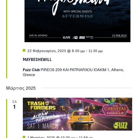
Featured
22 Φεβρουαρίου, 2025 @ 8:00 μμ
-
11:30 μμ
MAYBESHEWILL
Fuzz Club
PIREOS 209 KAI PATRIARXOU IOAKIM 1, Athens,
Greece
Μάρτιος 2025
ΣΑ
1
Featured
1 Μαρτίου, 2025 @ 10:30 μμ
-
11:59 μμ