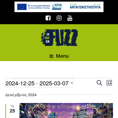
Menu
Events
2024-12-25
2025-03-07
Event
 - 
Events
Search
List
Select date.
Δεκέμβριος 2024
ΤΕ
25