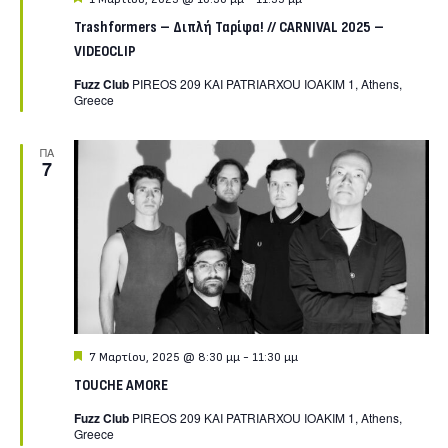
Trashformers – Διπλή Ταρίφα! // CARNIVAL 2025 –
VIDEOCLIP
Fuzz Club
PIREOS 209 KAI PATRIARXOU IOAKIM 1, Athens,
Greece
ΠΑ
7
Featured
7 Μαρτίου, 2025 @ 8:30 μμ
-
11:30 μμ
TOUCHE AMORE
Fuzz Club
PIREOS 209 KAI PATRIARXOU IOAKIM 1, Athens,
Greece