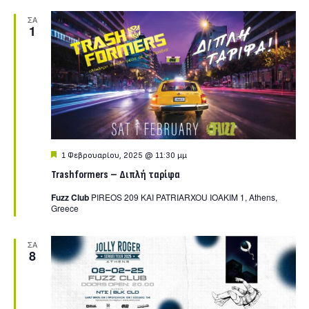
ΣΑ
1
Featured
1 Φεβρουαρίου, 2025 @ 11:30 μμ
Trashformers – Διπλή ταρίφα
Fuzz Club
PIREOS 209 KAI PATRIARXOU IOAKIM 1, Athens,
Greece
ΣΑ
8