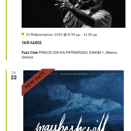
Featured
21 Φεβρουαρίου, 2025 @ 8:30 μμ
-
11:30 μμ
ΤΑΦ ΛΑΘΟΣ
Fuzz Club
PIREOS 209 KAI PATRIARXOU IOAKIM 1, Athens,
Greece
ΣΑ
22