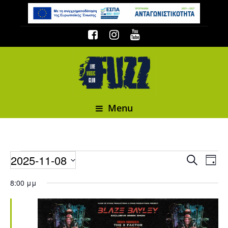
Menu
Events
2025-11-08
Event
Events
Search
Day
Select date.
8:00 μμ
for
8