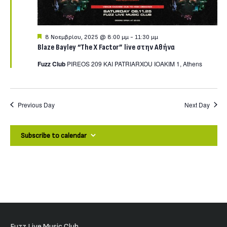
Νοεμβρίου,
Featured
8 Νοεμβρίου, 2025 @ 8:00 μμ
-
11:30 μμ
Blaze Bayley “The X Factor” live στην Αθήνα
2025
Fuzz Club
PIREOS 209 KAI PATRIARXOU IOAKIM 1, Athens
Previous Day
Next Day
Subscribe to calendar
Fuzz Live Music Club