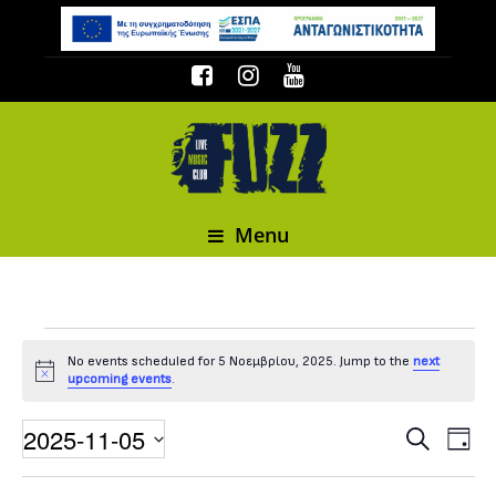
Menu
Events
No events scheduled for 5 Νοεμβρίου, 2025. Jump to the
next
Notice
upcoming events
.
for
2025-11-05
Event
Events
Search
Day
Select date.
5