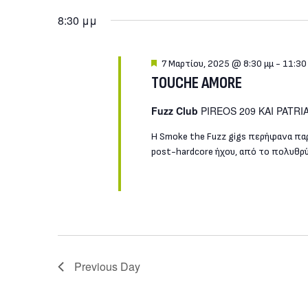
Μαρτίου,
8:30 μμ
2025
Featured
7 Μαρτίου, 2025 @ 8:30 μμ
-
11:30
TOUCHE AMORE
Fuzz Club
PIREOS 209 KAI PATRI
Η Smoke the Fuzz gigs περήφανα παρ
post-hardcore ήχου, από το πολυθρύ
Previous Day