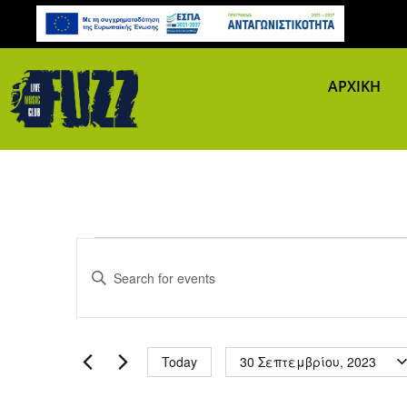
ΑΡΧΙΚΗ
Events
Events Search and Views N
Enter
Keyword.
for
Search
for
Events
30
Today
30 Σεπτεμβρίου, 2023
by
Select date.
Keyword.