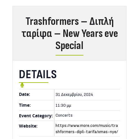
Trashformers – Διπλή
ταρίφα – Νew Years eve
Special
DETAILS
Date:
31 Δεκεμβρίου, 2024
Time:
11:30 μμ
Event Category:
Concerts
Website:
https://www.more.com/music/tra
shformers-dipli-tarifa/xmas-nye/