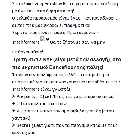
Στο ολοκαίνουργιο show θα τη γυρίσουμε ολόκληρη,
με ένα taxi, από άκρη σε άκρη!
Ο τελικός προορισμός είναι ένας… και μοναδικός! …
αυτός που μας εκφράζει πραγματικά!
Ξέρετε πως είναι η φάση: Πρωτοχρονιά =
Trashformers
Θα το ζήσουμε σαν να μην
υπάρχει αύριο!
Τρίτη 31/12 NYE (λίγο μετά την αλλαγή), στο
πιο εκρηκτικό Dancefloor της πόλης!
Το show είναι ολόφρεσκο, αλλά τα απαραίτητα
συστατικά για το οπτικοακουστικό υπερθέαμα των
Trashformers είναι γνωστά!
ᗘ Pre party… DJ set. Έτσι, για να μπούμε σε mood!
ᗘ Ultra απολαυστικό show!
ᗘ VJ sets που καίνε τον αμσφιβηλστροειδή (στου
χαντάκι)
ᗘ Secret guest γιατί πάντα περνάμε καλά με τους
φίλους μας!