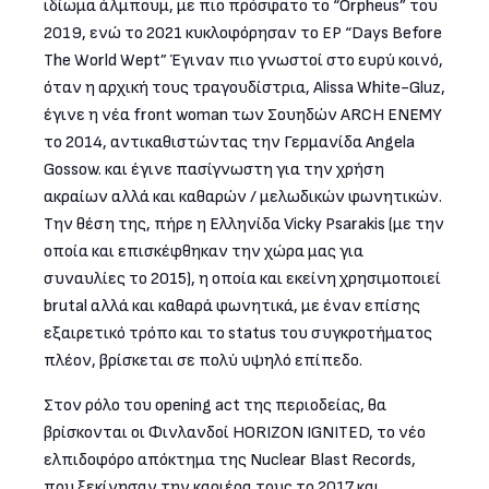
ιδίωμα άλμπουμ, με πιο πρόσφατο το “Orpheus” του
2019, ενώ το 2021 κυκλοφόρησαν το EP “Days Before
The World Wept” Έγιναν πιο γνωστοί στο ευρύ κοινό,
όταν η αρχική τους τραγουδίστρια, Alissa White-Gluz,
έγινε η νέα front woman των Σουηδών ARCH ENEMY
το 2014, αντικαθιστώντας την Γερμανίδα Angela
Gossow. και έγινε πασίγνωστη για την χρήση
ακραίων αλλά και καθαρών / μελωδικών φωνητικών.
Την θέση της, πήρε η Ελληνίδα Vicky Psarakis (με την
οποία και επισκέφθηκαν την χώρα μας για
συναυλίες το 2015), η οποία και εκείνη χρησιμοποιεί
brutal αλλά και καθαρά φωνητικά, με έναν επίσης
εξαιρετικό τρόπο και το status του συγκροτήματος
πλέον, βρίσκεται σε πολύ υψηλό επίπεδο.
Στον ρόλο του opening act της περιοδείας, θα
βρίσκονται οι Φινλανδοί HORIZON IGNITED, το νέο
ελπιδοφόρο απόκτημα της Nuclear Blast Records,
που ξεκίνησαν την καριέρα τους το 2017 και