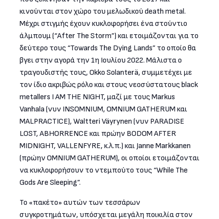
κινούνται στον χώρο του μελωδικού death metal.
Μέχρι στιγμής έχουν κυκλοφορήσει ένα στούντιο
άλμπουμ (“After The Storm”) και ετοιμάζονται για το
δεύτερο τους “Towards The Dying Lands” το οποίο θα
βγει στην αγορά την 1η Ιουλίου 2022. Μάλιστα ο
τραγουδιστής τους, Okko Solanterä, συμμετέχει με
τον ίδιο ακριβώς ρόλο και στους νεοσύστατους black
metallers I AM THE NIGHT, μαζί με τους Markus
Vanhala (νυν INSOMNIUM, OMNIUM GATHERUM και
MALPRACTICE), Waltteri Väyrynen (νυν PARADISE
LOST, ABHORRENCE και πρώην BODOM AFTER
MIDNIGHT, VALLENFYRE, κ.λ.π.) και Janne Markkanen
(πρώην OMNIUM GATHERUM), οι οποίοι ετοιμάζονται
να κυκλοφορήσουν το ντεμπούτο τους “While The
Gods Are Sleeping”.
Το «πακέτο» αυτών των τεσσάρων
συγκροτημάτων, υπόσχεται μεγάλη ποικιλία στον