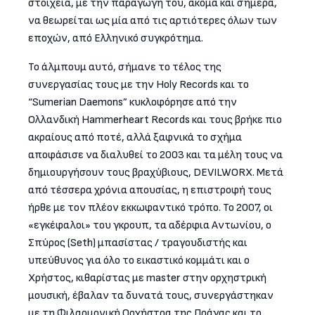
στοιχεία, με την παραγωγή του, ακόμα και σήμερα,
να θεωρείται ως μία από τις αρτιότερες όλων των
εποχών, από Ελληνικό συγκρότημα.
Το άλμπουμ αυτό, σήμανε το τέλος της
συνεργασίας τους με την Holy Records και το
“Sumerian Daemons” κυκλοφόρησε από την
Ολλανδική Hammerheart Records και τους βρήκε πιο
ακραίους από ποτέ, αλλά ξαφνικά το σχήμα
αποφάσισε να διαλυθεί το 2003 και τα μέλη τους να
δημιουργήσουν τους βραχύβιους, DEVILWORX. Μετά
από τέσσερα χρόνια απουσίας, η επιστροφή τους
ήρθε με τον πλέον εκκωφαντικό τρόπο. Το 2007, οι
«εγκέφαλοι» του γκρουπ, τα αδέρφια Αντωνίου, ο
Σπύρος (Seth) μπασίστας / τραγουδιστής και
υπεύθυνος για όλο το εικαστικό κομμάτι και ο
Χρήστος, κιθαρίστας με master στην ορχηστρική
μουσική, έβαλαν τα δυνατά τους, συνεργάστηκαν
με τη Φιλαρμονική Ορχήστρα της Πράγας και το