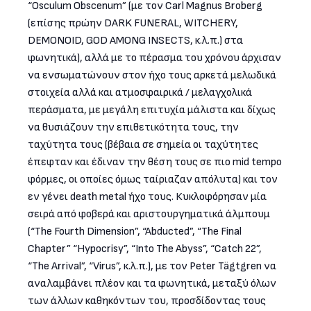
“Osculum Obscenum” (με τον Carl Magnus Broberg
(επίσης πρώην DARK FUNERAL, WITCHERY,
DEMONOID, GOD AMONG INSECTS, κ.λ.π.) στα
φωνητικά), αλλά με το πέρασμα του χρόνου άρχισαν
να ενσωματώνουν στον ήχο τους αρκετά μελωδικά
στοιχεία αλλά και ατμοσφαιρικά / μελαγχολικά
περάσματα, με μεγάλη επιτυχία μάλιστα και δίχως
να θυσιάζουν την επιθετικότητα τους, την
ταχύτητα τους (βέβαια σε σημεία οι ταχύτητες
έπεφταν και έδιναν την θέση τους σε πιο mid tempo
φόρμες, οι οποίες όμως ταίριαζαν απόλυτα) και τον
εν γένει death metal ήχο τους. Κυκλοφόρησαν μία
σειρά από φοβερά και αριστουργηματικά άλμπουμ
(“The Fourth Dimension”, “Abducted”, “The Final
Chapter” “Hypocrisy”, “Into The Abyss”, “Catch 22”,
“The Arrival”, “Virus”, κ.λ.π.), με τον Peter Tägtgren να
αναλαμβάνει πλέον και τα φωνητικά, μεταξύ όλων
των άλλων καθηκόντων του, προσδίδοντας τους