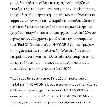
γνωρίζει πολύ μεγάλη επιτυχία, ενώ υπήρξε και
συνιδρυτής των LINDEMANN, με τον Till Lindemann,
τραγουδιστή και ηγετική μορφή των πασίγνωστων
Γερμανών RAMMSTEIN. Θεωρείται, εύκολα, μία από
τις σπουδαιότερες φιγούρες της Ευρωπαϊκής ‑και
όχι μόνο- σκηνής του ακραίου ήχου. Πριν από λίγους
μήνες και εννέα χρόνια μετά από την κυκλοφορία
του “End Of Disclosure”, οι HYPOCRISY επέστρεψαν
δισκογραφικά με το πολύ καλό “Worship”, το οποίο
μπορεί και να είναι το τελευταίο άλμπουμ τους και
ως εκ τούτου ίσως η τελευταία μας ευκαιρία να
τους δούμε επί σκηνής, μετά το 2004!
Μαζί τους θα είναι και οι Καναδοί melodic death
metallers, THE AGONIST, οι οποίοι δημιουργήθηκαν το
2004 και αρχικά είχαν το όνομα THE TEMPEST, ενώ
πολύ σύντομα το άλλαξαν σε THE AGONIST. Μέχρι
στιγμής έχουν κυκλοφορήσει έξι αξιόλογα για το