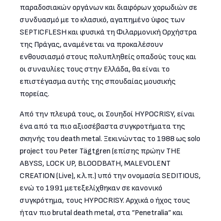
παραδοσιακών οργάνων και διαφόρων χορωδιών σε
συνδυασμό με το κλασικό, αγαπημένο ύφος των
SEPTICFLESH και φυσικά τη Φιλαρμονική Ορχήστρα
της Πράγας, αναμένεται να προκαλέσουν
ενθουσιασμό στους πολυπληθείς οπαδούς τους και
οι συναυλίες τους στην Ελλάδα, θα είναι το
επιστέγασμα αυτής της σπουδαίας μουσικής
πορείας.
Από την πλευρά τους, οι Σουηδοί HYPOCRISY, είναι
ένα από τα πιο αξιοσέβαστα συγκροτήματα της
σκηνής του death metal. Ξεκινώντας το 1988 ως solo
project του Peter Tägtgren (επίσης πρώην THE
ABYSS, LOCK UP, BLOODBATH, MALEVOLENT
CREATION (Live), κ.λ.π.) υπό την ονομασία SEDITIOUS,
ενώ το 1991 μετεξελίχθηκαν σε κανονικό
συγκρότημα, τους HYPOCRISY. Αρχικά ο ήχος τους
ήταν πιο brutal death metal, στα “Penetralia” και