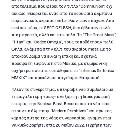
αποτέλεσμα που φέρει τον τίτλο “Communion”, όχι
αδίκως, θεωρείται ένας από τα κορυφαία άλμπουμ
συμφωνικού, ακραίου metal όλων των εποχών. Από
εκεί και πέρα, οι SEPTICFLESH, δεν έβλεπαν απλά
πιο μπροστά, αλλά και πιο ψηλά. Τα “The Great Mass”,
“Titan” και “Codex Omega”, τους τοποθέτησαν πολύ
ψηλά, ανάμεσα στην ελίτ του ακραίου metal με το
αποκορύφωμα να είναι η επική και σχετικά
πρόσφατη εμφάνιση στο Μεξικό, με συμφωνική
ορχήστρα που αποτυπώθηκε στο “Infernus Sinfonica
MMXIX” και προκάλεσε παγκόσμιο θαυμασμό.
Πλέον το συγκρότημα, υπέγραψε νέο συμβόλαιο με
τη μεγαλύτερη ‑ίσως- ανεξάρτητη δισκογραφική
εταιρία, την Nuclear Blast Records και το νέο τους
στούντιο άλμπουμ “Modern Primitives” και πρώτος
καρπός αυτής της νέας συνεργασίας, αναμένεται
να κυκλοφορήσει στις 20 Μαΐου 2022. Η χρήση των