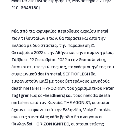
Monsterville (Αγίας Ειρήνης 13, Μοναστηράκι / Τηλ:
210-3648180)
Μία από τις κορυφαίες περιοδείες ακραίου metal
των τελευταίων ετών, θα περάσει και από την
Ελλάδα με δύο στάσεις, την Παρασκευή 21
Οκτωβρίου 2022 στην Αθήνα και την επόμενη μέρα,
Σάββατο 22 Οκτωβρίου 2022 στην Θεσσαλονίκη,
όπου οι συμπατριώτες μας, παγκόσμιοι ηγέτες του
συμφωνικού death metal, SEPTICFLESH θα
εμφανιστούν μαζί με τους βετεράνους Σουηδούς
death metallers HYPOCRISY, του χαρισματικού Peter
Tägtgren (ως co-headliners) και τους melodic death
metallers από τον Καναδά THE AGONIST, οι οποίοι
έχουν στα φωνητικά την Ελληνίδα, Vicky Psarakis,
ενώ τις συναυλίες κάθε βραδιά θα ανοίγουν οι
Φινλανδοί HORIZON IGNITED, οι οποίοι επίσης