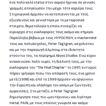
ένα πολύ καλό status στον ακραίο ήχο και σε γενικές
γραμμές απογείωσαν την μέχρι τότε καριέρα τους.
Στιχουργικά άρχισαν να καταπιάνονται με τους
εξωγήινους και γενικότερα με το μεταφυσικό
στοιχείο, θεματολογία η οποία συνεχίζει να
κυριαρχεί στις κυκλοφορίες τους ακόμα και σήμερα.
Παράλληλα βέβαια με τους HYPOCRSIY, ο mastermind
τους και πολυάσχολος, Peter Tägtgren, ασχολιόταν
και με την παραγωγή άλμπουμ στα ιδιόκτητα
στούντιο του, τα περίφημα Abyss Studios. Ενώ είχαν
ανακοινώσει πολύ νωρίς τη διάλυσή τους, με την
κυκλοφορία του “The Final Chapter” το 1997, ευτυχώς
πήραν γρήγορα πίσω την απόφασή τους, ένα χρόνο
μετά (1998) και από το 1999 άρχισαν να οργώνουν
την Ευρώπη και ολόκληρο τον κόσμο με ζωντανές
εμφανίσεις. Στο μεταξύ, ο Peter Tägtgren
δημιούργησε τους πιο «μοντέρνους» και λιγότερο
metal, PAIN, με τους οποίους γνώρισε και ακόμα