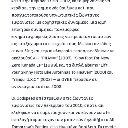
κατά την περίοδο 1998-2002, καταφέρνοντας να
κερδίσει την φήμη ενός θρυλικού act, που
πραγματοποιούσε υπνωτιστικές ζωντανές
εμφανίσεις, με ορχηστρικές δυναμικές, μία ωμή
επική ροκ δύναμη και πανέμορφες
κινηματογραφικές λούπες να προϊστανται αυτών
ως πιο ξεχωριστά στοιχεία τους. Με εκατοντάδες
συναυλίες και την κυκλοφορία τεσσάρων δίσκων να
ακολουθούν – “F#A#∞” (1997), “Slow Riot For New
Zero Kanada EP” (1999), και τα διπλά albums “Lift
Your Skinny Fists Like Antennas To Heaven” (2000) και
“Yanqui U.X.O.” (2002) – οι GYBE πέρασαν σε
ανενεργεία το έτος 2003.
Οι Godspeed επέστρεψαν στις ζωντανές
εμφανίσεις τον Δεκέμβριο του 2010, όποτε και
κλήθηκαν να συμμετάσχουν και να κάνουν curate
(επιλογή συμμετεχόντων μπαντών δηλαδή) στα All
Tomorrow’s Parties, στο Ηνωμένο Βασίλειο. Εκτενείς