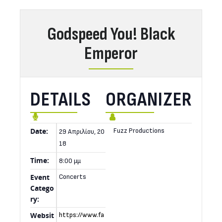
Godspeed You! Black
Emperor
DETAILS
ORGANIZER
Date:
Fuzz Productions
29 Απριλίου, 20
18
Time:
8:00 μμ
Event
Concerts
Catego
ry:
Websit
https://www.fa