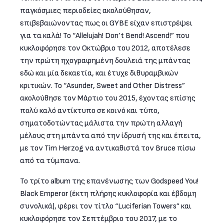
παγκόσμιες περιοδείες ακολούθησαν,
επιβεβαιώνοντας πως οι GYBE είχαν επιστρέψει
για τα καλά! Το “Allelujah! Don’t Bend! Ascend!” που
κυκλοφόρησε τον Οκτώβριο του 2012, αποτέλεσε
την πρώτη ηχογραφημένη δουλειά της μπάντας
εδώ και μία δεκαετία, και έτυχε διθυραμβικών
κριτικών. Το “Asunder, Sweet and Other Distress”
ακολούθησε τον Μάρτιο του 2015, έχοντας επίσης
πολύ καλό αντίκτυπο σε κοινό και τύπο,
σηματοδοτώντας μάλιστα την πρώτη αλλαγή
μέλους στη μπάντα από την ίδρυσή της και έπειτα,
με τον Tim Herzog να αντικαθιστά τον Bruce πίσω
από τα τύμπανα.
Το τρίτο album της επανένωσης των Godspeed You!
Black Emperor (έκτη πλήρης κυκλοφορία και έβδομη
συνολικά), φέρει τον τίτλο “Luciferian Towers” και
κυκλοφόρησε τον Σεπτέμβριο του 2017, με το