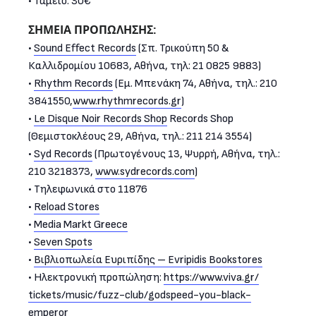
• Ταμείο: 30€
ΣΗΜΕΙΑ ΠΡΟΠΩΛΗΣΗΣ:
•
Sound Effect Records
(Σπ. Τρικούπη 50 &
Καλλιδρομίου 10683, Αθήνα, τηλ: 21 0825 9883)
•
Rhythm Records
(Εμ. Μπενάκη 74, Αθήνα, τηλ.: 210
3841550,
www.rhythmrecords.gr
)
•
Le Disque Noir Records Shop
Records Shop
(Θεμιστοκλέους 29, Αθήνα, τηλ.: 211 214 3554)
•
Syd Records
(Πρωτογένους 13, Ψυρρή, Αθήνα, τηλ.:
210 3218373,
www.sydrecords.com
)
• Τηλεφωνικά στο 11876
•
Reload Stores
•
Media Markt Greece
•
Seven Spots
•
Βιβλιοπωλεία Ευριπίδης – Evripidis Bookstores
• Ηλεκτρονική προπώληση:
https://www.viva.gr/
tickets/music/fuzz-club/
godspeed-you-black-
emperor