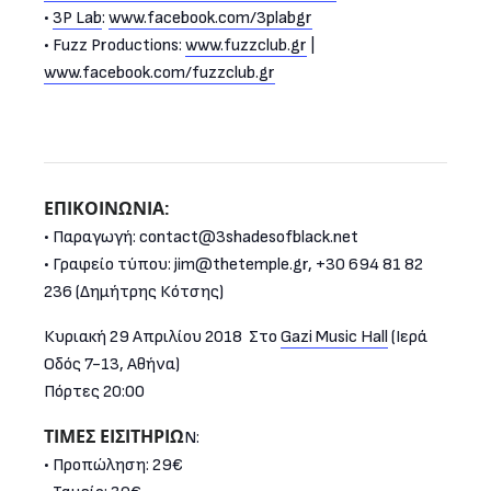
•
3P Lab
:
www.facebook.com/3plabgr
• Fuzz Productions:
www.fuzzclub.gr
|
www.facebook.com/
fuzzclub.gr
EΠΙΚΟΙΝΩΝΙA:
• Παραγωγή: contact@3shadesofblack.net
• Γραφείο τύπου: jim@thetemple.gr, +30 694 81 82
236 (Δημήτρης Κότσης)
Κυριακή 29 Απριλίου 2018 Στο
Gazi Music Hall
(Ιερά
Οδός 7-13, Αθήνα)
Πόρτες 20:00
ΤΙΜΕΣ ΕΙΣΙΤΗΡΙΩ
Ν:
• Προπώληση: 29€