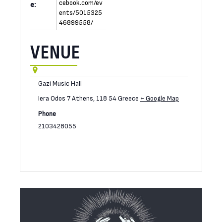
cebook.com/ev
e:
ents/5015325
46899558/
VENUE
Gazi Music Hall
Iera Odos 7
Athens
,
118 54
Greece
+ Google Map
Phone
2103428055