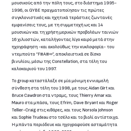
μουσικούς από την πόλη τους, στο διάστημα 1995-
1996, οι GYBE πραγματοποίησαν τις πρώτες
συγκλονιστικές και ηχητικά τεράστιες ζωντανές
εμφανίσεις τους, με τη συμμετοχή ως και 14
μουσικών και τη χρήση μερικών προβολέων ταινιών
16 χιλιοστών, καταλήγοντας λίγο καιρό μετά στην
ηχογράφηση -και ακολούθως την κυκλοφορία- του
ντεμπούτο “F#A#∞”, αποκλειστικά σε δίσκο
βινυλίου, μέσω της Constellation, στα τέλη του
καλοκαιριού του 1997.
Το group καταστάλαξε σε μία μόνιμη εννιαμελή
σύνθεση στα τέλη του 1998, με τους Aidan Girt και
Bruce Cawdron στα ντραμς, τους Thierry Amar και
Mauro στα μπάσα, τους Efrim, Dave Bryant και Roger
Tellier-Craig στις κιθάρες, και τους Norsola Johnson
και Sophie Trudeau στο τσέλο και το βιολί αντίστοιχα.
Η μπάντα περιόδευε και ηχογραφούσε ασταμάτητα