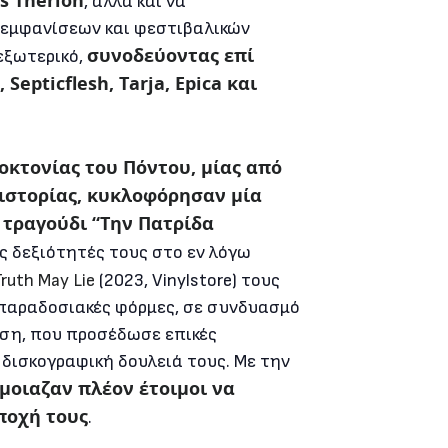
s Therion
, αλλά και να
 εμφανίσεων και φεστιβαλικών
συνοδεύοντας επί
εξωτερικό,
epticflesh, Tarja, Epica και
οκτονίας του Πόντου, μίας από
 ιστορίας, κυκλοφόρησαν μία
τραγούδι “Την Πατρίδα
ς δεξιότητές τους στο εν λόγω
ruth May Lie
(2023, Vinylstore) τους
 παραδοσιακές φόρμες, σε συνδυασμό
ηση, που προσέδωσε επικές
δισκογραφική δουλειά τους. Με την
μοιαζαν πλέον έτοιμοι να
ποχή τους
.