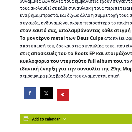
δυναμικές ζωντανές τους εμφανίσεις έχουν συγκεντρ
τους ακολουθεί σε κάθε συναυλιακή τους περιπέτεια! Κ
ένα βήμα μπροστά, και δίχως άλλο η συμμετοχή τους 
συγκυρία, ενδυναμώνει ακόμη περισσότερο το πακέτο
στον εαυτό σας, απολαμβάνοντας κάθε στιγμή 
Το μοντέρνο metal των Deus Culpa
αποπνέει φρε
αποτύπωσή του, όσο και στις συναυλίες τους, που είν
στις αποσκευές του το Roots EP και ετοιμάζον
κυκλοφορία του ντεμπούτο full album του
, το
ιδανική έναρξη για την συναυλία της 29ης Μα
ατμόσφαιρα μίας βραδιάς που αναμένεται επική!
Add to calendar