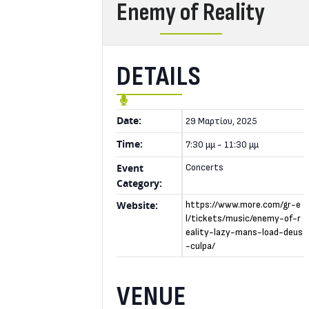
Enemy of Reality
DETAILS
Date:
29 Μαρτίου, 2025
Time:
7:30 μμ - 11:30 μμ
Event
Concerts
Category:
Website:
https://www.more.com/gr-e
l/tickets/music/enemy-of-r
eality-lazy-mans-load-deus
-culpa/
VENUE