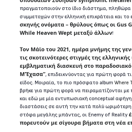
σπουδαίων Σουηδών symphonic metaller
πραγματοποιούν στο ίδιο διάστημα, πληθώρα
συμμετοχών στην ελληνική επικράτεια και το 
σκηνής ονόματα – θρύλους όπως οι Gus G, S
While Heaven Wept μεταξύ άλλων
!
Τον Μάϊο του 2021, ημέρα μνήμης της γεν
τις σκοτεινότερες στιγμές της ελληνικής
εμβληματική διασκευή στο παραδοσιακό 
Μ’Έχασα”
, επιδεικνύοντας για πρώτη φορά τι
είδος. Μοιραία, το πιο πρόσφατο album
Where T
βρήκε για πρώτη φορά να πειραματίζονται με
και εδώ με μία εντυπωσιακή conceptual αφήγ
διαστάσεις σε αυτή την κατά πολύ ωριμότερη 
έ
στόφα μεγάλης μπάντας, οι Enemy of Reality
πορευτούν με σίγουρα βήματα στη νέα ε