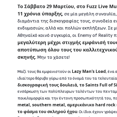
Το Σάββατο 29 Μαρτίου, στο Fuzz Live Mus
11 χρόνια ύπαρξης
, σε μία μεγάλη συναυλία
διαμάντια της δισκογραφίας τους, συνοδεία 
ενδυμασιών, αλλά και πολλών εκπλήξεων. Σε 
Αθηναϊκό κοινό συγκυρία, οι Enemy of Reality
μεγαλύτερη μέχρι στιγμής εμφάνισή του
αποτύπωση όλου τους του καλλιτεχνικού
σκηνής.
Μην το χάσετε!
Lazy Man’s Load
Μαζί τους θα εμφανιστούν οι
, ένα
ιδιαίτερο θόρυβο γύρω από το όνομά του τα τελευταία
δισκογραφική τους δουλειά, το Saints Full of S
ενσάρκωση των πολύπλευρων ταλέντων του πενταμε
ποικιλομορφία και την έντονη προσωπικότητά του, π
metal, southern metal, αμερικάνικο hard rock
το φάσμα του σκληρού ήχου
. Οι ίδιοι έχουν γράψ