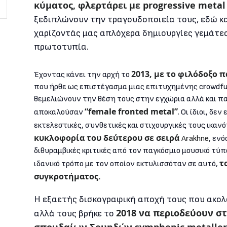
κύματος, φλερτάρει με progressive meta
ξεδιπλώνουν την τραγουδοποιεία τους, εδώ κα
χαρίζοντάς μας απλόχερα δημιουργίες γεμάτες
πρωτοτυπία.
2013, με το φιλόδοξο 
Έχοντας κάνει την αρχή το
που ήρθε ως επιστέγασμα μιας επιτυχημένης crowdfu
θεμελιώνουν την θέση τους στην εγχώρια αλλά και πα
“female fronted metal”
αποκαλούσαν
. Οι ίδιοι, δ
εκτελεστικές, συνθετικές και στιχουργικές τους ικαν
κυκλοφορία του δεύτερου σε σειρά
Arakhne
, ενό
διθυραμβικές κριτικές από τον παγκόσμιο μουσικό τύπ
τ
ιδανικό τρόπο με τον οποίον εκτυλισσόταν σε αυτό,
συγκροτήματος.
Η εξαετής δισκογραφική αποχή τους που ακολ
2018 να περιοδεύουν σ
αλλά τους βρήκε το