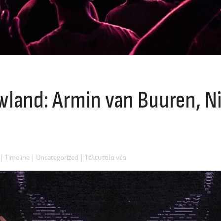
land: Armin van Buuren, Ni
|
Timeline
|
Uncategorized
|
Τελευταία νέα