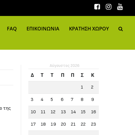
FAQ
ΕΠΙΚΟΙΝΩΝΙΑ
ΚΡΑΤΗΣΗ ΧΩΡΟΥ
Αύγουστος 2026
Δ
Τ
Τ
Π
Π
Σ
Κ
1
2
3
4
5
6
7
8
9
o της
10
11
12
13
14
15
16
17
18
19
20
21
22
23