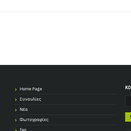
KO
Home Page
Συναυλίες
Nέα
Φωτογραφίες
faq