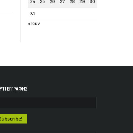
24
25
26
27
28
29
30
31
« Ιούν
YTI ΕΓΓΡΑΦΗΣ