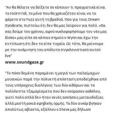
“Αν θα θέλατε να δείξετε σε κάποιον τι πραγματικά είναι
το rock’n’roll, το μόνο που θα χρειαζόταν είναι να το
φέρετε στο Fuzz αυτή τη βραδυά. Όσο για τους Dream
Syndicate, πιστεύω ότι δεν θα μας λείψουν για πολύ. «Θα
σας δούμε του χρόνου, αφού κυκλοφορήσουμε τον νέο μας
δίσκο» μας είπε σε κάποιο σημείο ο Wynn και έχω την
εντύπωση ότι δεν το είπε τυχαία. Ως τότε, θα μείνουμε
με την ανάμνηση του απόλυτα συγκλονιστικού αυτού
live”
www.soundgaze.gr
“Το πόσο δεμένη παραμένει η μαγιά των παλαίμαχων
μουσικών παρά την πολυετή απόσταση αποδείχθηκε από
τους υπέροχους διαλόγους των δύο κιθάρων και τα
πολύλεπτα τζαμαρίσματα που δεν κούρασαν καθόλου,
γιατί πολύ απλά δεν ήταν κενές ασκήσεις ματαιοδοξίας
αλλά μεστή ροκιά εφηβικής ορμής. Τα δύο ανκόρ βγήκαν
απολύτως αβίαστα, εξάλλου ο Steve μας δήλωσε