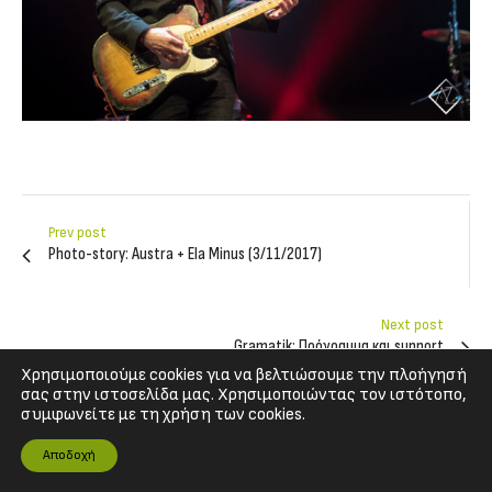
Prev post
Photo-story: Austra + Ela Minus (3/11/2017)
Next post
Gramatik: Πρόγραμμα και support
Χρησιμοποιούμε cookies για να βελτιώσουμε την πλοήγησή
σας στην ιστοσελίδα μας. Χρησιμοποιώντας τον ιστότοπο,
συμφωνείτε με τη χρήση των cookies.
No Replies to "Photo-story: The Dream Syndicate + Dustbowl
Αποδοχή
(4/11/2017)"