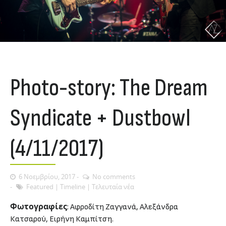
Photo-story: The Dream
Syndicate + Dustbowl
(4/11/2017)
6 Νοεμβρίου, 2017
No comments
Featured
|
Timeline
|
Τελευταία νέα
Φωτογραφίες
: Αφρο
δ
ίτη Ζαγγανά, Αλεξάνδρα
Κατσαρού, Ειρήνη Καμπίτση.