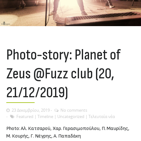
Photo-story: Planet of
Zeus @Fuzz club (20,
21/12/2019)
23 Δεκεμβρίου, 2019
No comments
Featured
|
Timeline
|
Uncategorized
|
Τελευταία νέα
Photo: Aλ. Κατσαρού, Χαρ. Γερασιμοπούλου, Π. Μαυρίδης,
Μ. Κουρής, Γ. Νέγρης, A. Παπαδάκη