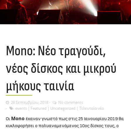
Μono: Νέο τραγούδι,
νέος δίσκος και μικρού
μήκους ταινία
26 Σεπτεμβρίου, 2018
No comments
events
|
Featured
|
Uncategorized
|
Τελευταία νέα
Mono
Oι
έκαναν γνωστό πως στις 25 Ιανουαρίου 2019 θα
κυκλοφορήσει ο πολυαναμενόμενος 10ος δίσκος τους, ο