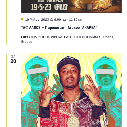
Featured
19 Μαΐου, 2023 @ 9:00 πμ
-
11:30 μμ
ΤΑΦ ΛΑΘΟΣ – Παρουσίαση Δίσκου “ΑΚΑΡΕΑ”
Fuzz Club
PIREOS 209 KAI PATRIARXOU IOAKIM 1, Athens,
Greece
ΣΑ
20