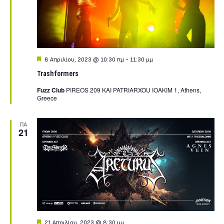
Featured
8 Απριλίου, 2023 @ 10:30 πμ
-
11:30 μμ
Trashformers
Fuzz Club
PIREOS 209 KAI PATRIARXOU IOAKIM 1, Athens,
Greece
ΠΑ
21
Featured
21 Απριλίου, 2023 @ 8:30 μμ