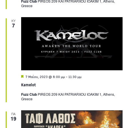
Fuzz Club
PIREOS 209 KAI PATRIARXOU IOAKIM 1, Athens,
Greece
ΚΥ
7
Featured
7 Μαΐου, 2023 @ 8:00 μμ
-
11:30 μμ
Kamelot
Fuzz Club
PIREOS 209 KAI PATRIARXOU IOAKIM 1, Athens,
Greece
ΠΑ
19