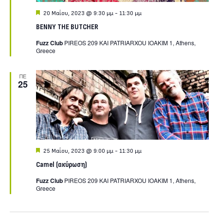
Featured
20 Μαΐου, 2023 @ 9:30 μμ
-
11:30 μμ
BENNY THE BUTCHER
Fuzz Club
PIREOS 209 KAI PATRIARXOU IOAKIM 1, Athens,
Greece
ΠΕ
25
Featured
25 Μαΐου, 2023 @ 9:00 μμ
-
11:30 μμ
Camel (ακύρωση)
Fuzz Club
PIREOS 209 KAI PATRIARXOU IOAKIM 1, Athens,
Greece