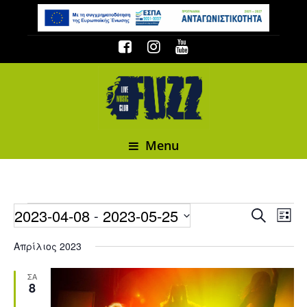
Menu
Events
2023-04-08
2023-05-25
Event
 - 
Events
Search
List
Select date.
Απρίλιος 2023
ΣΑ
8