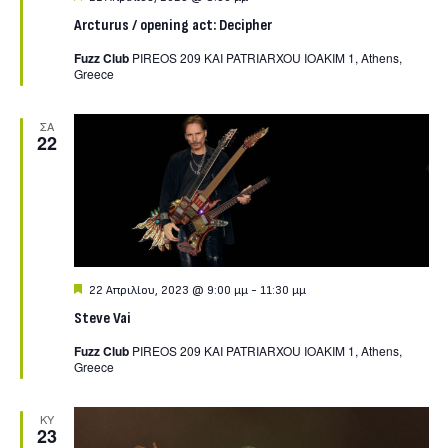
Arcturus / opening act: Decipher
Fuzz Club
PIREOS 209 KAI PATRIARXOU IOAKIM 1, Athens,
Greece
ΣΑ
22
Featured
22 Απριλίου, 2023 @ 9:00 μμ
-
11:30 μμ
Steve Vai
Fuzz Club
PIREOS 209 KAI PATRIARXOU IOAKIM 1, Athens,
Greece
ΚΥ
23