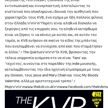
σκηνοθέτης Hito Steyerl, η δουλειά της είναι
εντυπωσιακή και συνερπαστική, αποτελώντας το
συστατικό που ολοκληρώνει ιδανικά την αισθητική που
χαρακτηρίζει τους KVB, ένα σχήμα με ήδη πολλούς φίλους
στην Ελλάδα.\r\n\r\n“Παρότι είναι αληθινά δύσκολο να
ξεφύγεις από τις επιρροές σου, το αληθινό κατόρθωμα
είναι να ξέρεις τι να κάνεις με αυτές και, σε αυτόν τον
τομέα, οι KVB ανήκουν σε εκείνο το είδος της μπάντας
που αναλαμβάνει να συνεχίσει από εκεί που σταμάτησαν
οι άλλοι.” / The Quietus\r\n\r\n“Οι KVB, βρίσκοντας την
τέλεια ισορροπία ανάμεσα στο να είναι ‘fans’ και
‘τεχνίτες’, κινούνται στο παρελθόν της indie μουσικής,
καταλαμβάνοντας την ίδια ηχητική ατμόσφαιρα με τους
Joy Division, τους Jesus and Mary Chain και τους My Bloody
Valentine, αλλά με αριστοτεχνικό τρόπο.” /
Mojo\r\n\r\n
www.thekvb.co.uk
\r\n
www.facebook.com/thekvbmu