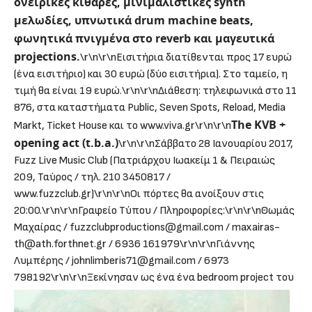
ονειρικές κιθάρες, μινιμαλιστικές synth
μελωδίες, υπνωτικά drum machine beats,
φωνητικά πνιγμένα στο reverb και μαγευτικά
projections.
\r\n\r\nΕισιτήρια διατίθενται προς 17 ευρώ
(ένα εισιτήριο) και 30 ευρώ (δύο εισιτήρια). Στο ταμείο, η
τιμή θα είναι 19 ευρώ.\r\n\r\nΔιάθεση: τηλεφωνικά στο 11
876, στα καταστήματα Public, Seven Spots, Reload, Media
The KVB +
Markt, Ticket House και το www.viva.gr\r\n\r\n
opening act (t.b.a.)
\r\n\r\nΣάββατο 28 Ιανουαρίου 2017,
Fuzz Live Music Club (Πατριάρχου Ιωακείμ 1 & Πειραιώς
209, Ταύρος / τηλ. 210 3450817 /
www.fuzzclub.gr)\r\n\r\nΟι πόρτες θα ανοίξουν στις
20:00.\r\n\r\nΓραφείο Τύπου / Πληροφορίες:\r\n\r\nΘωμάς
Μαχαίρας / fuzzclubproductions@gmail.com / maxairas-
th@ath.forthnet.gr / 6936 161979\r\n\r\nΓιάννης
Λυμπέρης / johnlimberis71@gmail.com / 6973
798192\r\n\r\n
Ξεκίνησαν ως ένα ένα bedroom project του