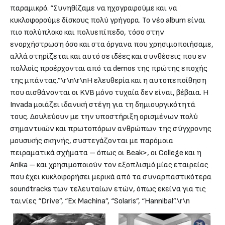
παραμικρό. “Συνηθίζαμε να ηχογραφούμε και να
κυκλοφορούμε δίσκους πολύ γρήγορα. Το νέο album είναι
πιο πολύπλοκο και πολυεπίπεδο, τόσο στην
ενορχήστρωση όσο και στα όργανα που χρησιμοποιήσαμε,
αλλά στηρίζεται και αυτό σε ιδέες και συνθέσεις που εν
πολλοίς προέρχονται από τα demos της πρώτης εποχής
της μπάντας.”\r\n\r\nΗ ελευθερία και η αυτοπεποίθηση
που αισθάνονται οι KVB μόνο τυχαία δεν είναι, βέβαια. Η
Invada μοιάζει ιδανική στέγη για τη δημιουργικότητά
τους. Δουλεύουν με την υποστήριξη ορισμένων πολύ
σημαντικών και πρωτοπόρων ανθρώπων της σύγχρονης
μουσικής σκηνής, συστεγάζονται με παρόμοια
πειραματικά σχήματα – όπως οι Beak>, οι College και η
Anika – και χρησιμοποιούν τον εξοπλισμό μίας εταιρείας
που έχει κυκλοφορήσει μερικά από τα συναρπαστικότερα
soundtracks των τελευταίων ετών, όπως εκείνα για τις
ταινίες “Drive”, “Ex Machina”, “Solaris”, “Hannibal”.\r\n