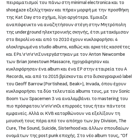
πειραματισμοί του πάνω στη minimal electronica και το
shoegaze εξελίχτηκαν και πήραν μορφή με την προσθήκη
της Kat Day στο σχήμα, λίγο αργότερα. Έμοιαζε
αναπόφευκτο να αναζητήσουν στέγη στην Μητρόπολη
της underground ηλεκτρονικής σκηνής, έτσι μετακόμισαν
στο Βερολίνο και από το 2010 έχουν κυκλοφορήσει 4
ολοκληρωμένα studio albums, καθώς και αρκετές κασσέτες
και EPs.\r\n\r\nΣυνεργάστηκαν με τον Anton Newcombe
των Brian Jonestown Massacre, ηχογράφησαν και
κυκλοφόρησαν ένα album και ένα EP στην εταιρεία του A
Records, και από το 2015 βρίσκονται στο δισκογραφικό label
του Geoff Barrow (Portishead, Beak>), Invada, όπου έχουν
κυκλοφορήσει τα δύο τελευταία albums τους, με τον Sonic
Boom των Spacemen 3 να αναλαμβάνει το mastering του
πιο πρόσφατου.\r\n\r\nΟι επιρροές τους ήταν πάντοτε
εμφανείς. Αλλά οι KVB κατορθώνουν να εξελίξουν τη
μουσική τους πέρα από τον απόηχο των Joy Division, The
Cure, The Sound, Suicide, Sisterhood και άλλων σπουδαίων
ονομάτων της post punk εποχής. Στο νέο album τους, “Of